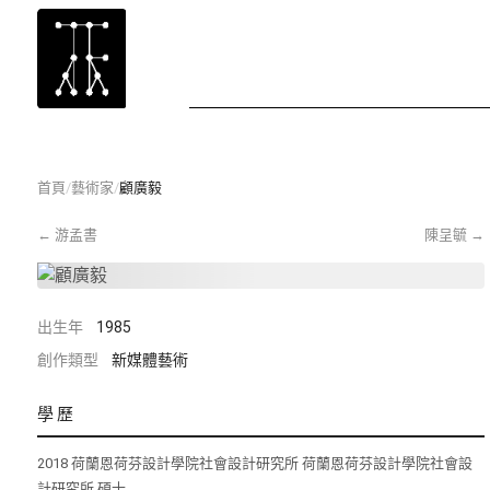
首頁
/
藝術家
/
顧廣毅
←
游孟書
陳呈毓
→
出生年
1985
創作類型
新媒體藝術
學歷
2018 荷蘭恩荷芬設計學院社會設計研究所 荷蘭恩荷芬設計學院社會設
計研究所 碩士