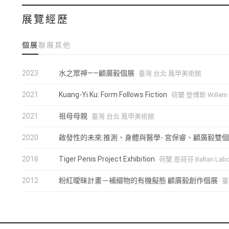
展覽經歷
個展
聯展
其他
2023
水之眾神——顧廣毅個展
臺灣 台北 鳳甲美術館
2021
Kuang-Yi Ku: Form Follows Fiction
荷蘭 登博斯 Willem T
2021
祖母母親
臺灣 台北 鳳甲美術館
2020
啟發性的未來:推測、身體與醫學- 宮保睿、顧廣毅雙
2018
Tiger Penis Project Exhibition
荷蘭 恩荷芬 Baltan Labor
2012
粉紅曖昧計畫－補綴物的有機擬態 顧廣毅創作個展
臺