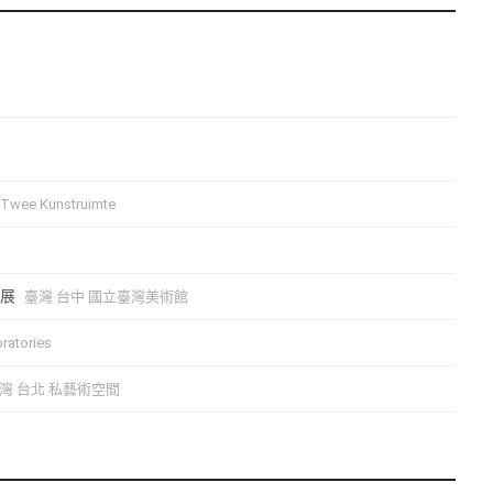
wee Kunstruimte
個展
臺灣 台中 國立臺灣美術館
atories
灣 台北 私藝術空間