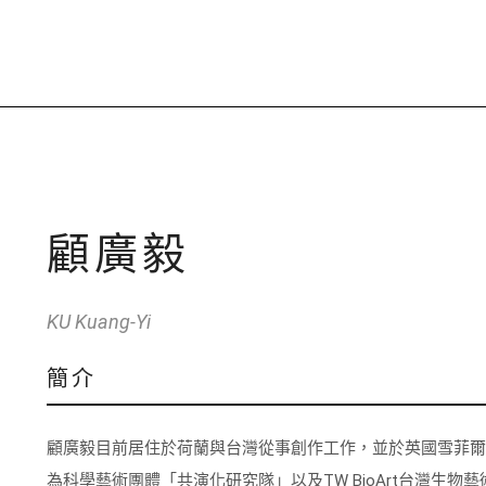
顧廣毅
KU Kuang-Yi
簡介
顧廣毅目前居住於荷蘭與台灣從事創作工作，並於英國雪菲爾
為科學藝術團體「共演化研究隊」以及TW BioArt台灣生物藝