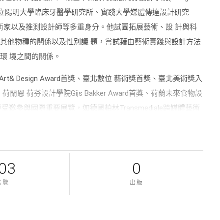
 Design)、國立陽明大學臨床牙醫學研究所、實踐大學媒體傳達設計研究
術家以及推測設計師等多重身分。他試圖拓展藝術、設 計與科
其他物種的關係以及性別議 題，嘗試藉由藝術實踐與設計方法
環 境之間的關係。
& Design Award首獎、臺北數位 藝術獎首獎、臺北美術獎入
 Award、荷蘭恩 荷芬設計學院Gijs Bakker Award首獎、荷蘭未來食物設
他的作品更受邀參與國際重要展覽，如德國柏林Transmediale跨媒體藝術
時根特設計博物館、英國倫敦V&A博物館等等。而他的 作品曾
t、Elephant Magazine、 DAMN°、Dezeen、Designboom、
03
0
展覽
出版