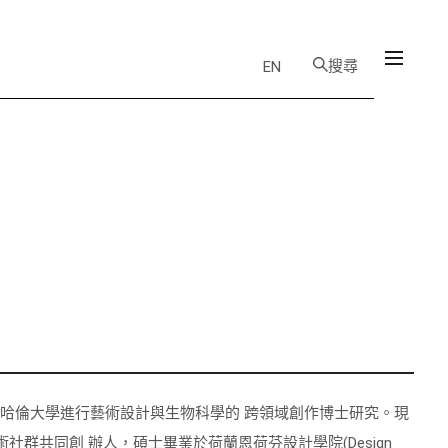
搜尋
EN
哈倫大學進行藝術設計與生物科學的 跨領域創作博士研究。現
術社群共同創 辦人，碩士畢業於荷蘭恩荷芬設計學院(Design