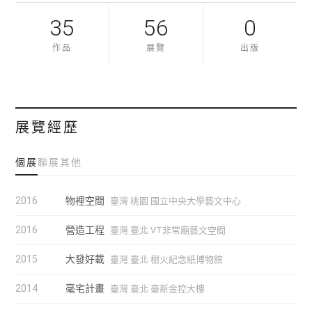
35
56
0
作品
展覽
出版
展覽經歷
個展
聯展
其他
2016
物裡空間
臺灣 桃園 國立中央大學藝文中心
2016
營造工程
臺灣 臺北 VT非常廟藝文空間
2015
大發好載
臺灣 臺北 樹火紀念紙博物館
2014
毫宅計畫
臺灣 臺北 臺新金控大樓