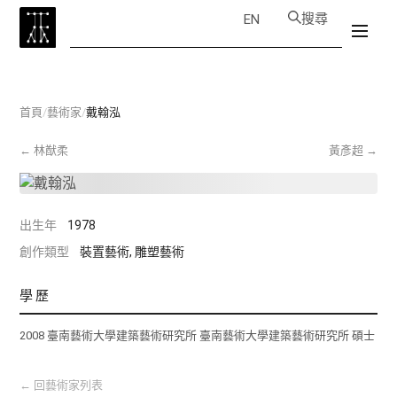
搜尋
EN
首頁
/
藝術家
/
戴翰泓
←
林猷柔
黃彥超
→
出生年
1978
創作類型
裝置藝術, 雕塑藝術
學歷
2008 臺南藝術大學建築藝術研究所 臺南藝術大學建築藝術研究所 碩士
←
回藝術家列表