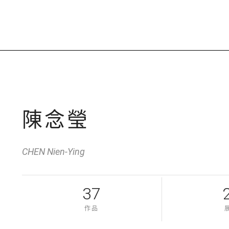
陳念瑩
CHEN Nien-Ying
37
作品