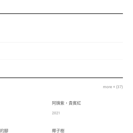
more + (
37
)
阿姨紫，貴賓紅
2021
的腳
椰子樹