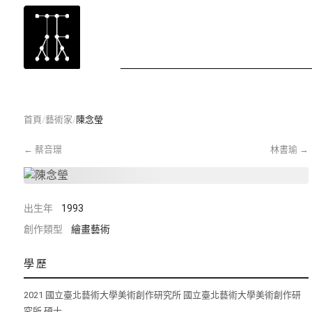
首頁
/
藝術家
/
陳念瑩
←
蔡咅璟
林書瑜
→
出生年
1993
創作類型
繪畫藝術
學歷
2021 國立臺北藝術大學美術創作研究所 國立臺北藝術大學美術創作研
究所 碩士