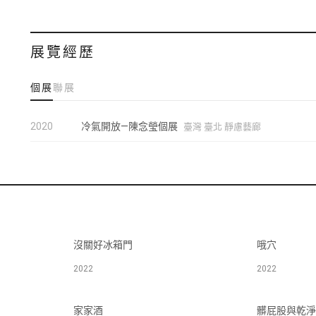
展覽經歷
個展
聯展
2020
冷氣開放—陳念瑩個展
臺灣 臺北 靜慮藝廊
沒關好冰箱門
哦穴
2022
2022
家家酒
髒屁股與乾淨