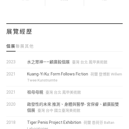
入選、美國Core77 Design Awards的Speculative Design
Award、荷蘭恩 荷芬設計學院Gijs Bakker Award首獎、荷蘭
未來食物設計大獎 Future Food Design Award前三名。 此
展覽經歷
外，他的作品更受邀參與國際重要展覽，如德國柏林
Transmediale跨媒體藝術節、奧地利林茲電 子藝術節、荷蘭
個展
聯展
其他
設計周、米蘭設計周、比利時根特設計博物館、英國倫敦
V&A博物館等等。而他的 作品曾刊登於多份國際媒體，包括
2023
水之眾神——顧廣毅個展
臺灣 台北 鳳甲美術館
New Scientist、The Huffington Post、Elephant Magazine、
2021
Kuang-Yi Ku: Form Follows Fiction
荷蘭 登博斯 Willem
DAMN°、Dezeen、Designboom、VICE、Dazed Digital、Daily
Twee Kunstruimte
Mail、New York Post等。
2021
祖母母親
臺灣 台北 鳳甲美術館
2020
啟發性的未來:推測、身體與醫學- 宮保睿、顧廣毅雙
個展
臺灣 台中 國立臺灣美術館
2018
Tiger Penis Project Exhibition
荷蘭 恩荷芬 Baltan
Laboratories