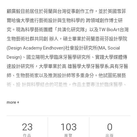
顧廣毅目前居住於荷蘭與台灣從事創作工作，並於英國雪菲
爾哈倫大學進行藝術設計與生物科學的 跨領域創作博士研
究。現為科學藝術團體「共演化研究隊」以及TW BioArt台灣
生物藝術社群共同創 辦人，碩士畢業於荷蘭恩荷芬設計學院
(Design Academy Eindhoven)社會設計研究所(MA, Social
Design)、國立陽明大學臨床牙醫學研究所、實踐大學媒體傳
達設計研究所，大學畢業於高 雄醫學大學牙醫學系;具有牙醫
師、生物藝術家以及推測設計師等多重身分。他試圖拓展藝
術、設 計與科學結合的可能性，作品主要專注於臨床醫學、
人類身體、人與其他物種的關係以及性別議 題，嘗試藉由藝
more +
術實踐與設計方法去探索科學領域中的倫理問題，並藉此思
考科技、人類個體和環 境之間的關係。
23
103
0
他的作品曾獲多個國內外奬項，例如:生物藝術與設計大獎Bio
Art& Design Award首獎、臺北數位 藝術獎首獎、臺北美術獎
作品
展覽
出版