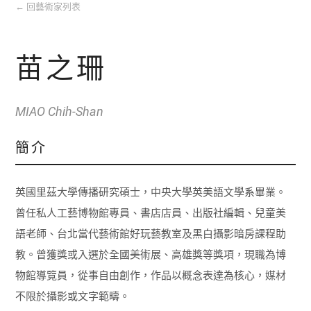
←
回藝術家列表
苗之珊
MIAO Chih-Shan
簡介
英國里茲大學傳播研究碩士，中央大學英美語文學系畢業。
曾任私人工藝博物館專員、書店店員、出版社編輯、兒童美
語老師、台北當代藝術館好玩藝教室及黑白攝影暗房課程助
教。曾獲獎或入選於全國美術展、高雄獎等獎項，現職為博
物館導覽員，從事自由創作，作品以概念表達為核心，媒材
不限於攝影或文字範疇。