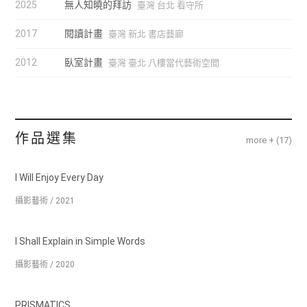
2025
無人知曉的拜訪
臺灣 台北 看守所
Simple Words》與《Prismatics》。目前偶爾上街拍照，但不
是為了拍照。
2017
閱讀計畫
臺灣 新北 書店藝廊
2012
臥室計畫
臺灣 臺北 八樓當代藝術空間
作品選集
more + (
17
)
I Will Enjoy Every Day
攝影藝術 / 2021
I Shall Explain in Simple Words
攝影藝術 / 2020
PRISMATICS