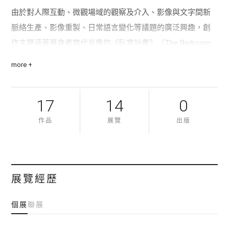
由於對人際互動、微觀場域的觀察及介入、影像與文字間新
脈絡生產、影像重製、日常語言變化等議題的廣泛興趣，創
作主題涵蓋單身者當代肖像的《臥室計畫》（The Bedroom
Project）；教室內學生與老師間權力對抗及協商的《教室計
more +
畫》（The Classroom Project）；重構影像脈絡與凸顯閱讀
顯義過程的《閱讀計畫》（The Reading Project）；反思作
17
14
0
者性、原創性與個體性的社群網站文字作品《寫作計畫》
（The Writing Project）；翻拍昔日明信片寄給現時友人，以
作品
展覽
出版
郵件承載情誼的失去與再尋的《明信片計畫》（The
Postcard Project）；使用傳統3D影像，在電視火車之旅的景
致變換裡，創造想像力逃逸路線的《The Anaglyph Project:
展覽經歷
Portal》；以QR Code與Barcode為視覺表現，探測圖文閱讀
／讀取疆域及邊界的《Riddles and Rhymes》等。
個展
聯展
近期創作為自省攝影初心、歸返光色痕影的《I Shall Explain in