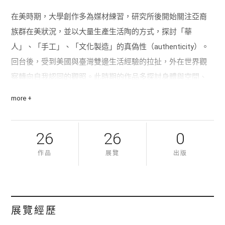
在美時期，大學創作多為媒材練習，研究所後開始關注亞裔
族群在美狀況，並以大量生產生活陶的方式，探討「華
人」、「手工」、「文化製造」的真偽性（authenticity）。
回台後，受到美國與臺灣雙邊生活經驗的拉扯，外在世界觀
察轉向自我認同的觀照。此時期的作品多探討身體與空間、
個人身分與族裔文化、土地認同的關係，多以現成物、塑造
more +
的物件置於特定場域的空間裝置呈現。
2015年進駐香港1a Space，進行關於香港少數族裔的田野實
26
26
0
作項目，開啟了關於「外來者」的長期計劃「星塵之作：世
作品
展覽
出版
界中心的異外想像」，並試圖連結臺灣的「外來者」，進而
探訪更多不同「他方」。新作《追月》獲選鳳甲美術館「負
地平線：2016台灣國際錄像藝術展」。
展覽經歷