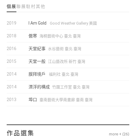
個展
聯展
駐村
其他
2019
I Am Gold
Good Weather Gallery 美國
2018
傲寒
海桐藝術中心 臺北 臺灣
2016
天堂紀事
水谷藝術 臺北 臺灣
2015
天堂一般
江山藝改所 新竹 臺灣
2014
膜拜境戶
福利社 臺北 臺灣
2014
漂浮的構成
竹圍工作室 臺北 臺灣
2013
埠口
臺南藝術大學南畫廊 臺南 臺灣
作品選集
more + (
26
)