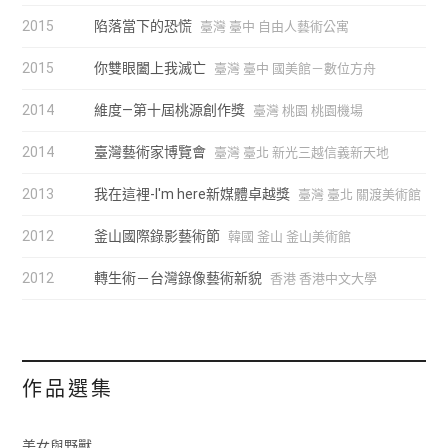
2015
陷落當下的恐慌
臺灣 臺中 自由人藝術公寓
2015
你雙眼闔上我滅亡
臺灣 臺中 國美館－數位方舟
2014
維度—第十屆桃源創作獎
臺灣 桃園 桃園機場
2014
臺灣藝術家博覽會
臺灣 臺北 新光三越信義新天地
2013
我在這裡-I'm here新媒體卓越獎
臺灣 臺北 關渡美術館
2012
釜山國際錄影藝術節
韓國 釜山 釜山美術館
2012
轉生術－台灣錄像藝術新貌
香港 香港中文大學
作品選集
美女與野獸