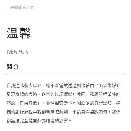
←
回藝術家列表
温馨
WEN Hsin
簡介
自我進北藝大以來，總不斷嘗試透過創作藉由平面影像媒介
呈現身體的表徵，企圖能以記憶感知喚回一種屬於框架外純
然的「自由身體」，並在探索當下回溯原始的身體認知－這
樣的創作過程中我卻漸漸瞭解到，不論身體姿態如何，我們
都無法完全離開外界環境的影響。