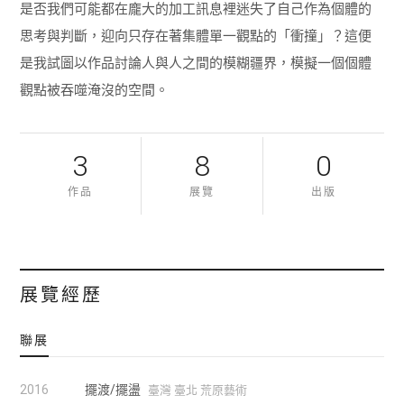
是否我們可能都在龐大的加工訊息裡迷失了自己作為個體的
思考與判斷，迎向只存在著集體單一觀點的「衝撞」？這便
是我試圖以作品討論人與人之間的模糊疆界，模擬一個個體
觀點被吞噬淹沒的空間。
3
8
0
作品
展覽
出版
展覽經歷
聯展
2016
擺渡/擺盪
臺灣 臺北 荒原藝術