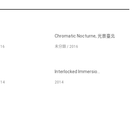
Chromatic Nocturne, 光景臺北
16
未分類 / 2016
Interlocked Immersio...
14
2014