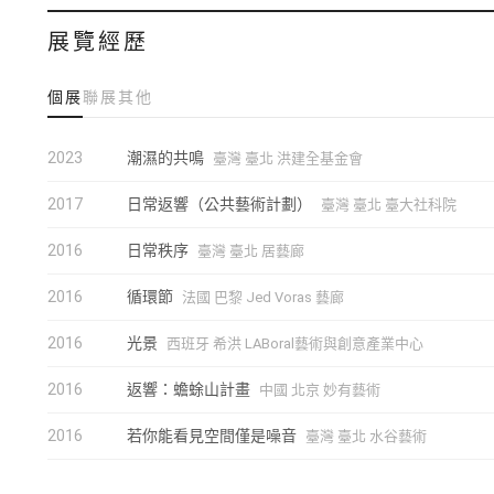
展覽經歷
個展
聯展
其他
2023
潮濕的共鳴
臺灣 臺北 洪建全基金會
2017
日常返響（公共藝術計劃）
臺灣 臺北 臺大社科院
2016
日常秩序
臺灣 臺北 居藝廊
2016
循環節
法國 巴黎 Jed Voras 藝廊
2016
光景
西班牙 希洪 LABoral藝術與創意產業中心
2016
返響：蟾蜍山計畫
中國 北京 妙有藝術
2016
若你能看見空間僅是噪音
臺灣 臺北 水谷藝術