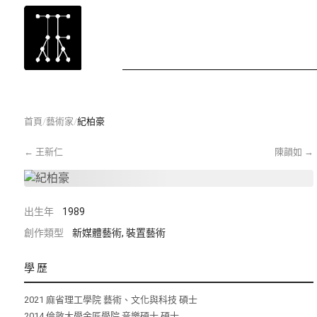
首頁
/
藝術家
/
紀柏豪
←
王新仁
陳韻如
→
出生年
1989
創作類型
新媒體藝術, 裝置藝術
學歷
2021 麻省理工學院 藝術、文化與科技 碩士
2014 倫敦⼤學金匠學院 音樂碩士 碩士