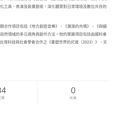
製化工具、表演及裝置藝術，深化觀眾對日常環境及數位共存的
近期合作項目包括《地方創造音樂》、《潮濕的共鳴》、《與細
及自然領域的多元視角與創作方法。他的策展項目包括由國科會
與台灣科技與社會學會合作之《重塑世界的尺度（2023）》、文
的對話，積極投入社群參與，倡議藝術平權與聽覺多樣性探索，
34
0
展覽
出版