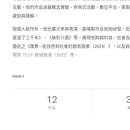
互動。他的作品涵蓋概念實驗、參與式活動、數位平台、客
感知與理解。
除個人創作外，他也廣泛參與表演、劇場製作及技術研發。
菌混了三千年》、《無形介面》等，展現他跨越科技、社會
委託之《匯聚—從自然到社會的藝術探索（2024）》，以及
策院 TCCF 跨域展演（2022）等。
紀柏豪創辦了融聲創意工作室，持續推動音樂、科技與藝術
more +
促進另類感官經驗，深入思考環境與數位生態。
12
作品