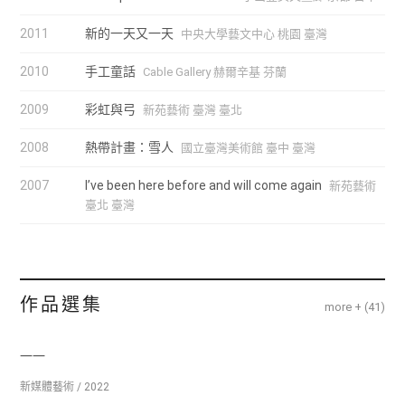
2011
新的一天又一天
中央大學藝文中心 桃園 臺灣
2010
手工童話
Cable Gallery 赫爾辛基 芬蘭
2009
彩虹與弓
新苑藝術 臺灣 臺北
2008
熱帶計畫：雪人
國立臺灣美術館 臺中 臺灣
2007
I’ve been here before and will come again
新苑藝術
臺北 臺灣
作品選集
more + (
41
)
一一
新媒體藝術 / 2022