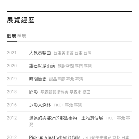
展覽經歷
個展
聯展
2021
大象奏鳴曲
台東美術館 台東 台灣
2020
鑽石就是雨滴
絕對空間 臺南 臺灣
2019
時間簡史
誠品畫廊 臺北 臺灣
2018
問影
基森新藝術協會 基森市 德國
2016
返影入深林
TKG+ 臺北 臺灣
2012
遙遠的與鄰近的那些事物－王雅慧個展
TKG+ 臺北 臺
灣
2012
Pick up a leaf when it falls
小山登美夫畫廊 京都 日本