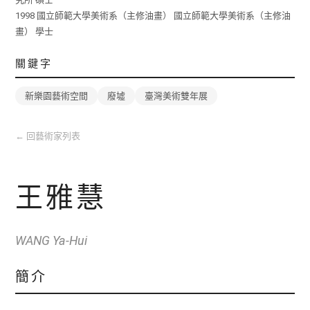
1998 國立師範大學美術系（主修油畫） 國立師範大學美術系（主修油
畫） 學士
關鍵字
新樂園藝術空間
廢墟
臺灣美術雙年展
←
回藝術家列表
王雅慧
WANG Ya-Hui
簡介