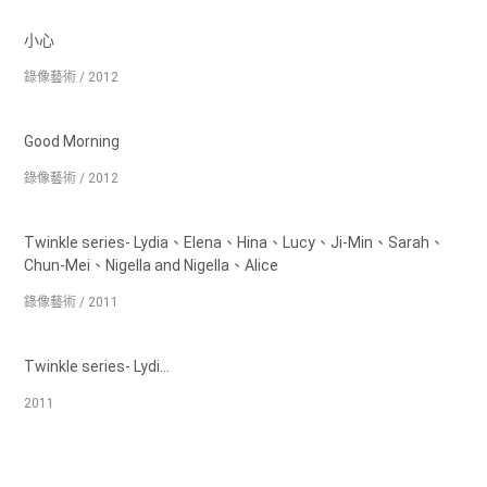
小心
錄像藝術 / 2012
Good Morning
錄像藝術 / 2012
Twinkle series- Lydia、Elena、Hina、Lucy、Ji-Min、Sarah、
Chun-Mei、Nigella and Nigella、Alice
錄像藝術 / 2011
Twinkle series- Lydi...
2011