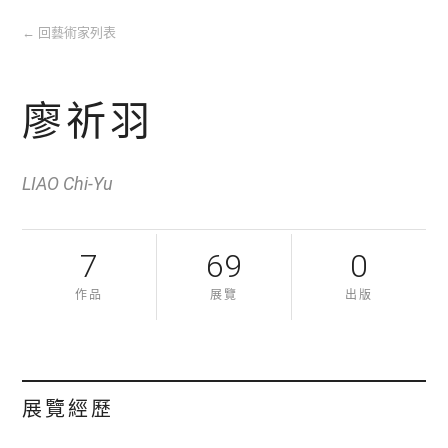
←
回藝術家列表
廖祈羽
LIAO Chi-Yu
7
69
0
作品
展覽
出版
展覽經歷