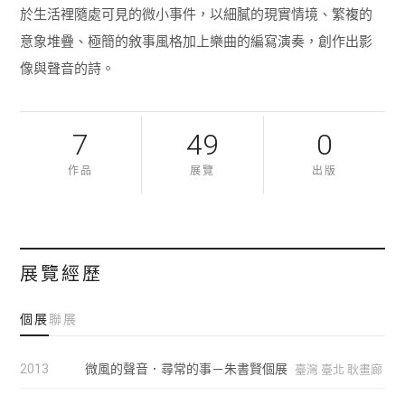
於生活裡隨處可見的微小事件，以細膩的現實情境、繁複的
意象堆疊、極簡的敘事風格加上樂曲的編寫演奏，創作出影
像與聲音的詩。
7
49
0
作品
展覽
出版
展覽經歷
個展
聯展
2013
微風的聲音．尋常的事－朱書賢個展
臺灣 臺北 耿畫廊