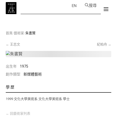
搜尋
EN
首頁
/
藝術家
/
朱書賢
←
王志文
紀柏舟
→
出生年
1975
創作類型
新媒體藝術
學歷
1999 文化大學美術系 文化大學美術系 學士
←
回藝術家列表