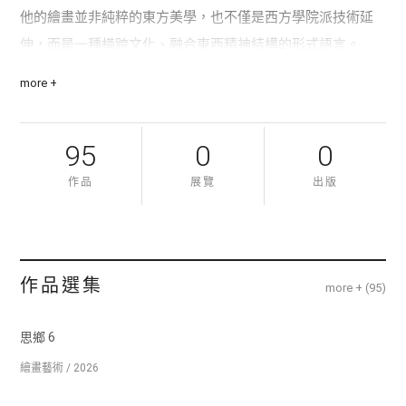
他的繪畫並非純粹的東方美學，也不僅是西方學院派技術延
伸，而是一種橫跨文化、融合東西精神結構的形式語言。
more +
技法源自西方繪畫體系（如古典油畫、寫實構圖、解剖
95
0
0
學），而畫面中對靜默、虛無、死亡與內觀的探索，則深受
東方思想影響。曾赴美國與德國駐村，參展足跡遍及歐、
作品
展覽
出版
美、亞洲多國。作品為多所美術館、宗教文化機構與私人收
藏。
作品選集
more + (
95
)
2023年，獲美國聯邦政府核准，取得EB–1A傑出人才移民資
思鄉 6
格，以表彰其於當代藝術領域的卓越成就與國際文化影響
繪畫藝術 / 2026
力。