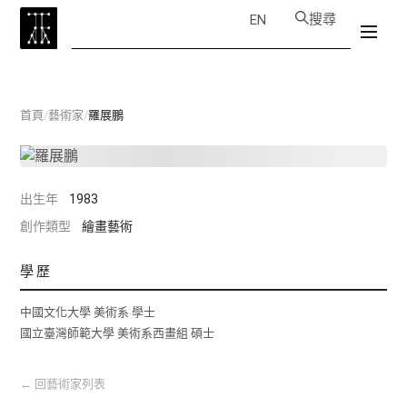
搜尋
EN
首頁
/
藝術家
/
羅展鵬
出生年
1983
創作類型
繪畫藝術
學歷
中國文化大學 美術系 學士
國立臺灣師範大學 美術系西畫組 碩士
←
回藝術家列表