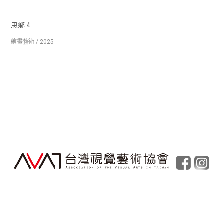
思鄉 4
繪畫藝術 / 2025
© Taiwan Contemporary Art Archive
2026
.
Powered by
Foolabs