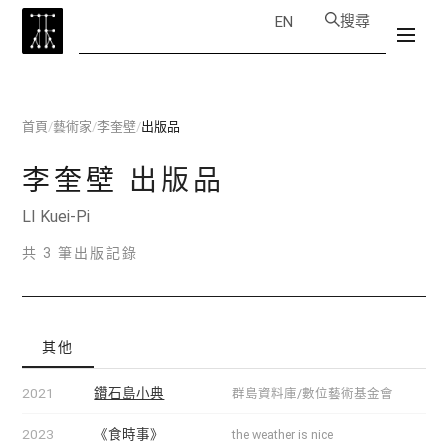
搜尋
EN
首頁
/
藝術家
/
李奎壁
/
出版品
李奎壁
出版品
LI Kuei-Pi
共 3 筆出版記錄
其他
2021
鑽石島小典
群島資料庫/數位藝術基金會
2023
《食時事》
the weather is nice