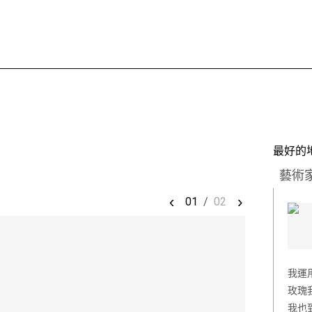
最好的
藝術
‹
›
01
/
02
我運
玫瑰
我也