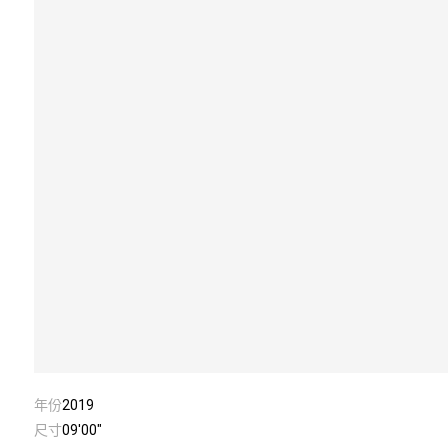
年份
2019
尺寸
09'00"