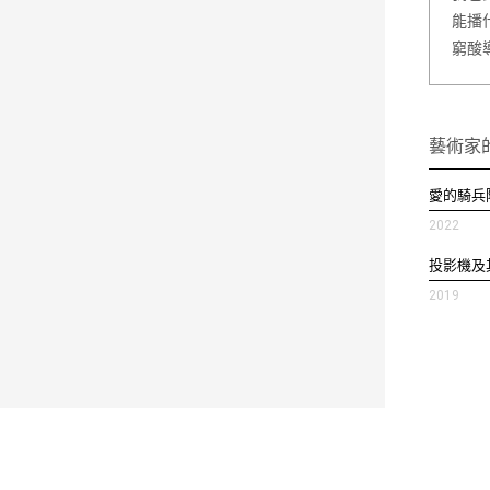
能播
窮酸
藝術家
愛的騎兵
2022
投影機及
2019