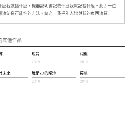
什麼我就播什麼，機器說明書記載什麼我就記載什麼。此即一位
導演創造可能性的方法。總之，我把別人贈與我的東西演算…
的其他作品
隊
理論
相框
2019
2019
其未來
我是2D的殘渣
撞擊
2018
2018