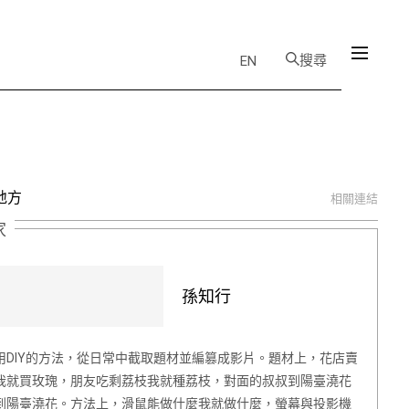
搜尋
EN
地方
相關連結
家
孫知行
用DIY的方法，從日常中截取題材並編篡成影片。題材上，花店賣
我就買玫瑰，朋友吃剩荔枝我就種荔枝，對面的叔叔到陽臺澆花
到陽臺澆花。方法上，滑鼠能做什麼我就做什麼，螢幕與投影機