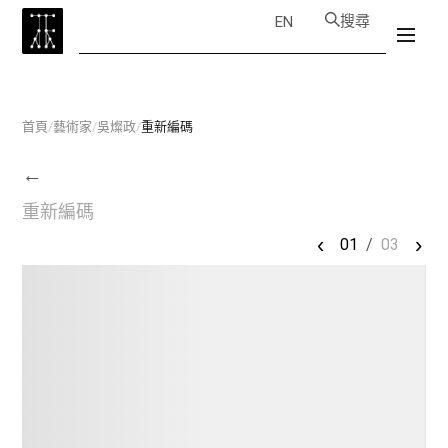
搜尋
EN
首頁
/
藝術家
/
吳燦政
/
重新編碼
←
重新編碼
‹
›
01
/
03