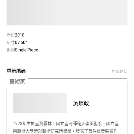
年份
2018
尺寸
07'50"
系列
Single Piece
重新編碼
相關連結
藝術家
吳燦政
1973年生於臺灣雲林，國立臺灣師範大學美術系、國立臺
南藝術大學造形藝術研究所畢業。發表了首件聲音裝置作