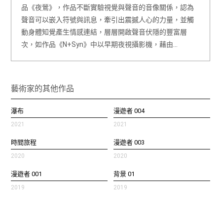
品《夜鶯》，作品不斷實驗視覺與聲音的音像關係，認為
聲音可以嵌入符號與訊息，牽引出震撼人心的力量，並觸
動身體知覺產生情感連結，層層開啟聲音伏隱的豐富層
次，如作品《N+Syn》中以早期夜視攝影機，藉由…
藝術家的其他作品
瀑布
漫遊者 004
2021
2021
時間旅程
漫遊者 003
2020
2020
漫遊者 001
背景 01
2019
2019