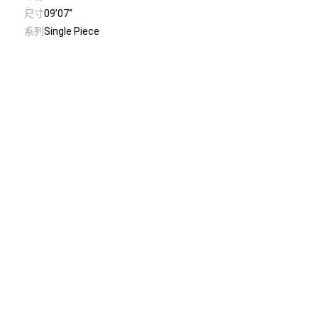
尺寸
09’07‘’
系列
Single Piece
© Taiwan Contemporary Art Archive
2026
.