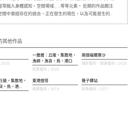
經常融入身體感知，空間場域… …等等元素。 近期的作品關注
空間中曾經存在的過去，正在發生的現在，以及可能發生的…
的其他作品
一層層：丘陵，集散地，
兩個福爾摩沙
漁網，漁貨，鳥，港口
2020
攝影藝術、繪畫藝術 / 2020
裝置藝術 / 2020
丘陵，集散地，
東港燈塔
聲子驛站
，鳥，港...
繪畫藝術 / 2019
錄像藝術 / 2017