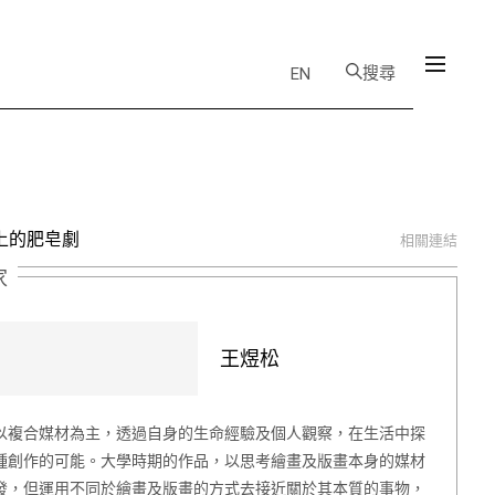
搜尋
EN
上的肥皂劇
相關連結
家
王煜松
以複合媒材為主，透過自身的生命經驗及個人觀察，在生活中探
種創作的可能。大學時期的作品，以思考繪畫及版畫本身的媒材
發，但運用不同於繪畫及版畫的方式去接近關於其本質的事物，