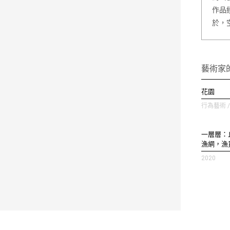
作品
於，
藝術家
花園
行為藝術 / 
一層層：
漁網，漁貨
2020