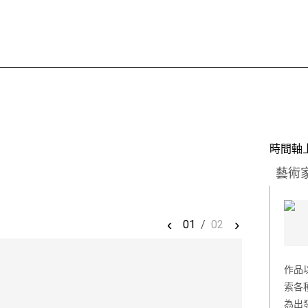
時間軸
藝術
‹
›
01
/
02
作品
索各
為出