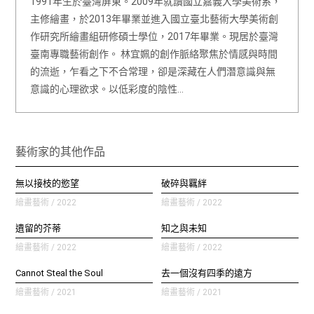
1991年生於臺灣屏東。2009年就讀國立嘉義大學美術系，
主修繪畫，於2013年畢業並進入國立臺北藝術大學美術創
作研究所繪畫組研修碩士學位，2017年畢業。現居於臺灣
臺南專職藝術創作。 林宜姵的創作脈絡聚焦於情感與時間
的流逝，乍看之下不合常理，卻是深藏在人們潛意識與無
意識的心理欲求。以低彩度的陰性…
藝術家的其他作品
無以接枝的慾望
破碎與羈絆
繪畫藝術 / 2022
繪畫藝術 / 2022
遺留的芥蒂
知之與未知
繪畫藝術 / 2022
繪畫藝術 / 2022
Cannot​ Steal the Soul
去一個沒有四季的遠方
繪畫藝術 / 2021
繪畫藝術 / 2021