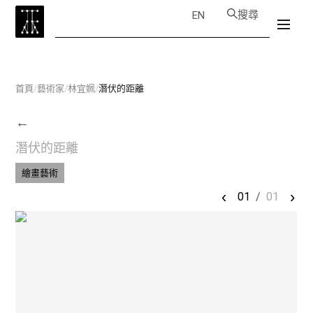
搜尋
EN
首頁
/
藝術家
/
林宜姵
/
潛伏的距離
←
潛伏的距離
繪畫藝術
‹
›
01
/
01