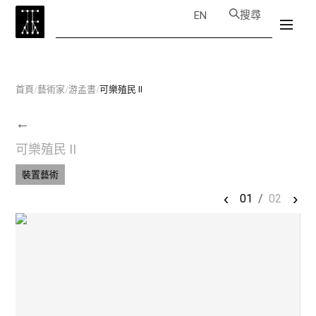
搜尋
EN
首頁
/
藝術家
/
游孟書
/
可樂殖民 II
←
可樂殖民 II
裝置藝術
‹
›
01
/
02