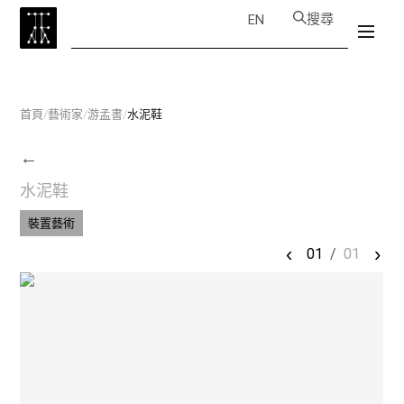
搜尋
EN
首頁
/
藝術家
/
游孟書
/
水泥鞋
←
水泥鞋
裝置藝術
‹
›
01
/
01