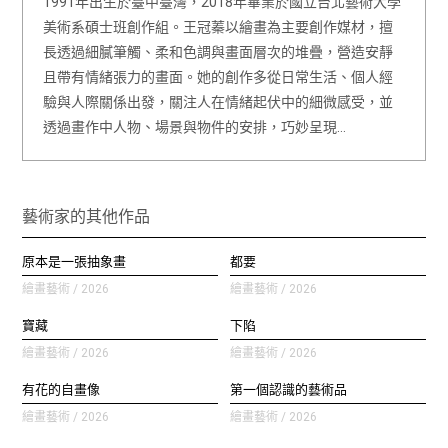
1991年出生於臺中臺灣，2018年畢業於國立台北藝術大學
美術系碩士班創作組。王冠蓁以繪畫為主要創作媒材，擅
長透過細膩筆觸、柔和色調與畫面層次的堆疊，營造安靜
且帶有情緒張力的畫面。她的創作多從日常生活、個人經
驗與人際關係出發，關注人在情緒起伏中的細微感受，並
透過畫作中人物、場景與物件的安排，巧妙呈現…
藝術家的其他作品
原本是一張抽象畫
都要
繪畫藝術 / 2026
繪畫藝術 / 2026
寶藏
下陷
繪畫藝術 / 2026
繪畫藝術 / 2026
有花的自畫像
第一個認識的藝術品
繪畫藝術 / 2026
繪畫藝術 / 2026