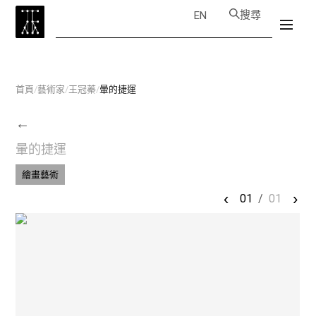
搜尋
EN
首頁
/
藝術家
/
王冠蓁
/
暈的捷運
←
暈的捷運
繪畫藝術
‹
›
01
/
01