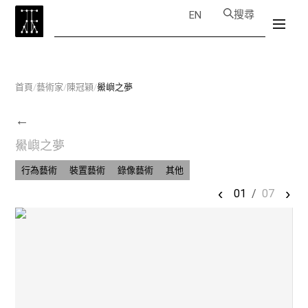
搜尋
EN
首頁
/
藝術家
/
陳冠穎
/
鱟嶼之夢
←
鱟嶼之夢
行為藝術
裝置藝術
錄像藝術
其他
‹
›
01
/
07