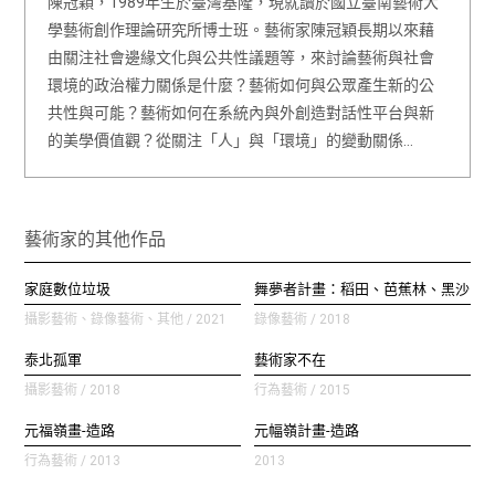
陳冠穎，1989年生於臺灣基隆，現就讀於國立臺南藝術大
學藝術創作理論研究所博士班。藝術家陳冠穎長期以來藉
由關注社會邊緣文化與公共性議題等，來討論藝術與社會
環境的政治權力關係是什麼？藝術如何與公眾產生新的公
共性與可能？藝術如何在系統內與外創造對話性平台與新
的美學價值觀？從關注「人」與「環境」的變動關係…
藝術家的其他作品
家庭數位垃圾
舞夢者計畫：稻田、芭蕉林、黑沙
攝影藝術、錄像藝術、其他 / 2021
錄像藝術 / 2018
泰北孤軍
藝術家不在
攝影藝術 / 2018
行為藝術 / 2015
元福嶺畫-造路
元幅嶺計畫-造路
行為藝術 / 2013
2013