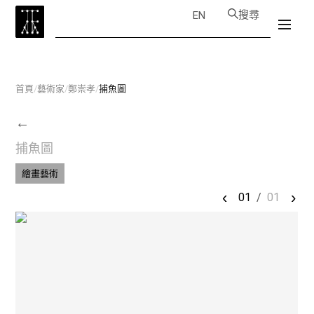
搜尋
EN
首頁
/
藝術家
/
鄭崇孝
/
捕魚圖
←
捕魚圖
繪畫藝術
‹
›
01
/
01