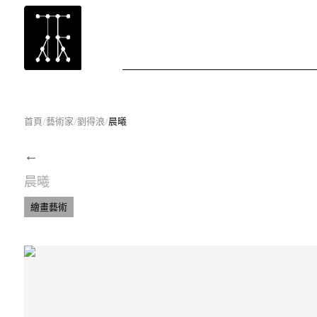
首頁
/
藝術家
/
劉得浪
/
晨曦
←
晨曦
繪畫藝術