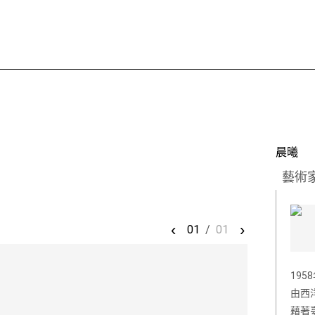
晨曦
藝術
‹
›
01
/
01
19
由西
藉著