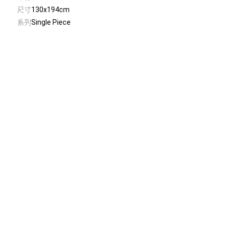
尺寸
130x194cm
系列
Single Piece
© Taiwan Contemporary Art Archive
2026
.