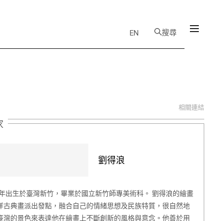
搜尋
EN
相關連結
家
劉得浪
58年出生於臺灣新竹，畢業於國立新竹師專美術科。 劉得浪的繪畫
洋古典畫派出發點，融合自己的情緒思想及民族特質，很自然地
臺灣的景色來表達他在繪畫上不斷創新的風格與意念。他善於用