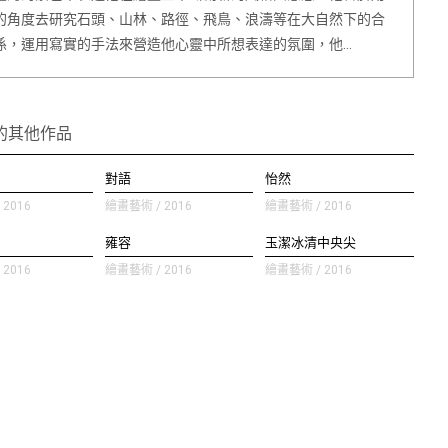
的角度去研究石頭、山林、路徑、飛鳥、浪濤等在大自然下的合
係，運用寫實的手法來營造他心靈中所想表達的氛圍，他…
的其他作品
對語
怡然
2016
繪畫藝術 / 2016
繪畫藝術 / 2016
雍容
玉潔冰清中央尖
2016
繪畫藝術 / 2016
繪畫藝術 / 2016