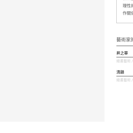
理性
作關
藝術家
昇之華
繪畫藝術 / 
清韻
繪畫藝術 / 