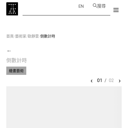
搜尋
EN
首頁
/
藝術家
/
歐靜雲
/
倒數計時
←
倒數計時
繪畫藝術
‹
›
01
/
02