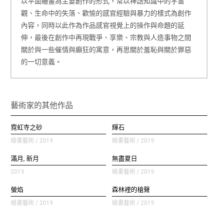
以平面繪畫為主要創作的形式，常以神話知識中的宇宙
觀、生命中的失落、歡愉的感官經驗與暴力的樣式為創作
內容，同時以此作為作品感官視覺上的操作與命題的延
伸，最後在創作中再現戰爭、享樂、宗教與人造事物之間
關於與一些催情與癲狂的寓意，再思關於羞恥與關於罪惡
的一切意義。
藝術家的其他作品
霓虹寺之砂
輝石
繪畫藝術 / 2019
繪畫藝術 / 2019
滿月, 新月
無盡夏日
2019
繪畫藝術 / 2019
螢焰
森林裡的槍聲
繪畫藝術 / 2019
繪畫藝術 / 2019