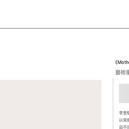
《Moth
藝術
李奎
以來
自不