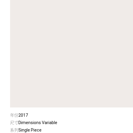
年份
2017
尺寸
Dimensions Variable
系列
Single Piece