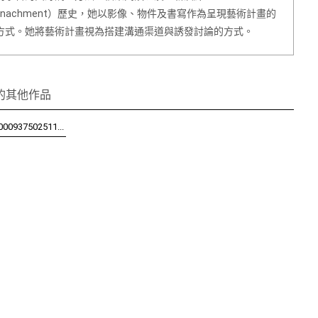
eenachment）歷史，她以影像、物件及書寫作為呈現藝術計畫的
方式。她將藝術計畫視為搭建溝通渠道與誘發討論的方式。
的其他作品
000937502511...