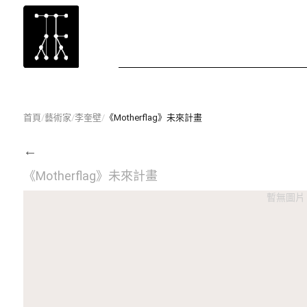
首頁
/
藝術家
/
李奎壁
/
《Motherflag》未來計畫
←
《Motherflag》未來計畫
暫無圖片