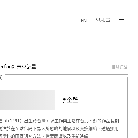
搜尋
EN
erflag》未來計畫
相關連結
家
李奎壁
壁（b.1991）出生於台灣，現工作與生活在台北。她的作品長期
關注於在全球化底下為人所忽略的地景以及交換網絡，透過挪用
同學科的田野調查方法、檔案閱讀以及重新演繹