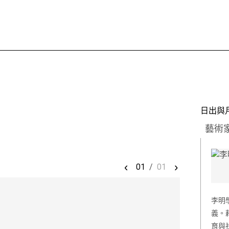
日出與
藝術
‹
›
01
/
01
李明
義。
育與