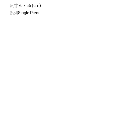
尺寸
70 x 55 (cm)
系列
Single Piece
© Taiwan Contemporary Art Archive
2026
.