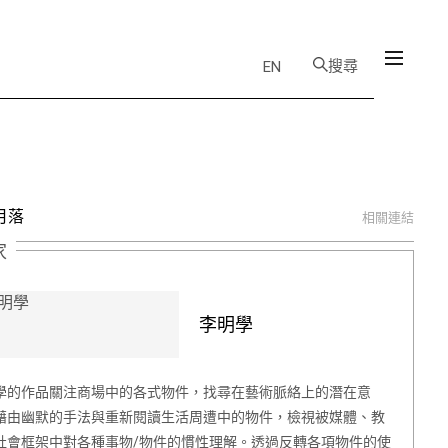
搜尋
EN
月落
相關連結
家
李明學
學的作品關注商場中的各式物件，找尋在藝術脈絡上的潛在意
藉由幽默的手法與重新閱讀生活周遭中的物件，檢視被媒體、教
社會框架中對各種事物/物件的慣性理解。透過反轉各項物件的使