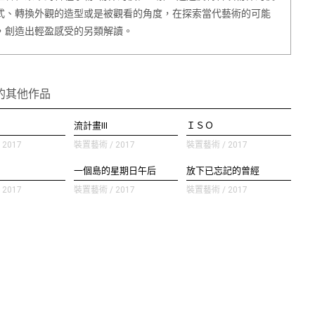
式、轉換外觀的造型或是被觀看的角度，在探索當代藝術的可能
，創造出輕盈感受的另類解讀。
的其他作品
流計畫III
ＩＳＯ
2017
裝置藝術 / 2017
裝置藝術 / 2017
一個島的星期日午后
放下已忘記的曾經
2017
裝置藝術 / 2017
裝置藝術 / 2017