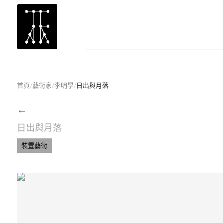
首頁
/
藝術家
/
李明學
/
日出與月落
←
日出與月落
裝置藝術