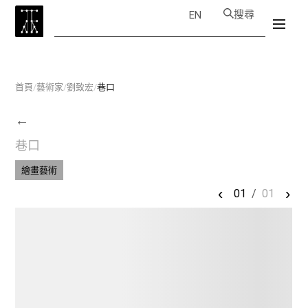
搜尋
EN
首頁
/
藝術家
/
劉致宏
/
巷口
←
巷口
繪畫藝術
‹
›
01
/
01