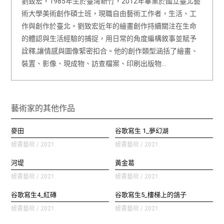
劉致宏，1985年生於臺灣新竹，2012年畢業於國立臺北藝
術大學美術創作碩士班，現職自由藝術工作者，生活、工
作與創作於臺北。劉致宏近年的繪畫創作持續關注在生命
的體認與生活經驗的捕捉，用日常的角度編構敘事並賦予
詮釋,讓情感與圖像緊密扣合。他的創作類型涵括了繪畫、
裝置、影像、現成物、訪查檔案、印刷出版物…
藝術家的其他作品
麥田
谷歌寫生 1_夢幻湖
繪畫藝術 / 2021
繪畫藝術 / 2021
河堤
黃金葛
繪畫藝術 / 2021
繪畫藝術 / 2021
谷歌寫生4_紅磚
谷歌寫生5_樓梯上的鴿子
繪畫藝術 / 2021
繪畫藝術 / 2021