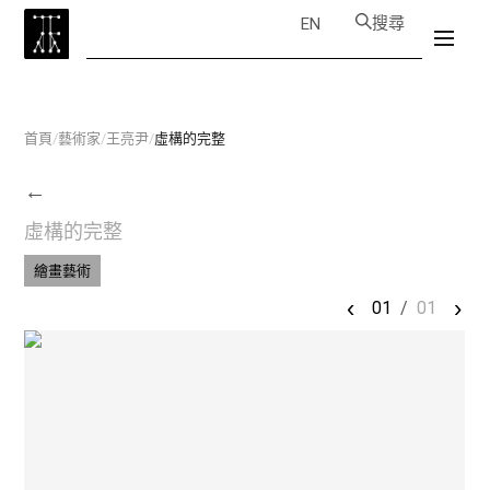
搜尋
EN
首頁
/
藝術家
/
王亮尹
/
虛構的完整
←
虛構的完整
繪畫藝術
‹
›
01
/
01