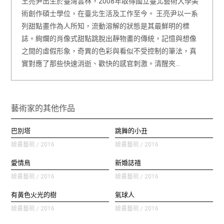
王亮尹出生於臺灣雲林，2008年取得國立臺北藝術大學美
術創作碩士學位，在臺北生活及工作至今。 王亮尹以一系
列甜點畫作為人所知，流動溶解的狀態是其最鮮明的標
誌。絢爛的肖像式甜點跳脫出靜物畫的傳統，記憶與想像
之間的虛假形象，奇異的色彩與看似不受控制的筆法，真
實對應了那些快速消逝、歡快的感官刺激。清醒夾…
藝術家的其他作品
巴別塔
跳舞的小丑
繪畫藝術 / 2016
繪畫藝術 / 2016
愛情鳥
新婚誌禧
繪畫藝術 / 2016
繪畫藝術 / 2016
有黃色火光的樹
氣球人
繪畫藝術 / 2016
繪畫藝術 / 2016