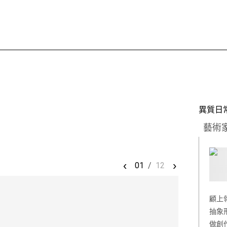
異質日
藝術
‹
›
01
/
12
顧上
抽象
做創