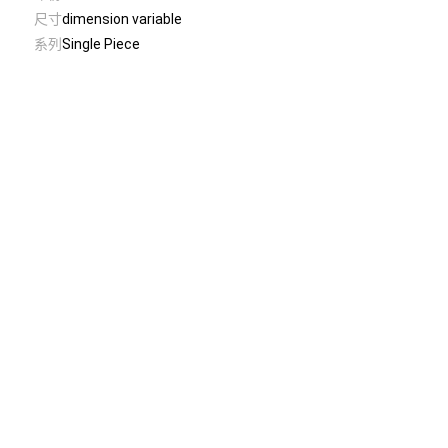
尺寸
dimension variable
系列
Single Piece
© Taiwan Contemporary Art Archive
2026
.