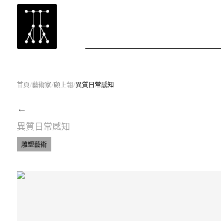
首頁
/
藝術家
/
顧上翎
/
異質日常感知
←
異質日常感知
雕塑藝術