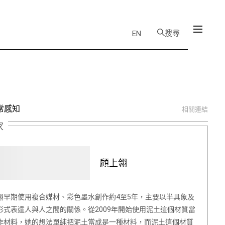
搜尋
EN
常感知
相關連結
家
顧上翎
翎早期使用複合媒材、彩色墨水創作約4至5年，主要以半具象及
形式表達人與人之間的關係。從2009年開始使用泥土這個材質當
作材料，她的想法單純把泥土當成是一種材料，而泥土這個材質