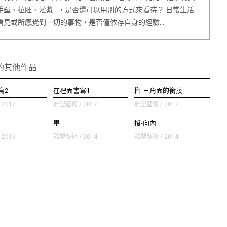
手塑、拉胚、灌漿…，是否還可以用別的方式來看待？ 日常生活
看見或所感覺到一切的事物，是否僅依存自身的經驗…
的其他作品
寫2
在裡面書寫1
摺-三角面的銜接
2017
雕塑藝術 / 2017
雕塑藝術 / 2017
墨
摺-向內
2016
雕塑藝術 / 2014
雕塑藝術 / 2014