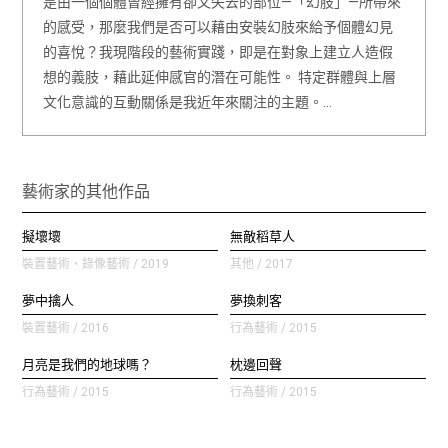
是由一個個體曾經擁有卻又失去的部位—「幻肢」—所帶來
的感受，那麼我們是否可以藉由安裝幻肢來給予個體幻見
的喜悅？我現階段的藝術實踐，即是在對象上建立人造假
想的義肢，藉此延伸感官的潛在可能性。 特定群體與上層
文化意識的互動關係是我近年來關注的主題。…
藝術家的其他作品
擬壞壞
無敵稻草人
裝置藝術、錄像藝術 / 2019
其他 / 2017
夢中擒人
夢換刺客
裝置藝術 / 2016
行為藝術 / 2015
月亮是我們的地球嗎？
枕邊回聲
行為藝術 / 2015
行為藝術 / 2015