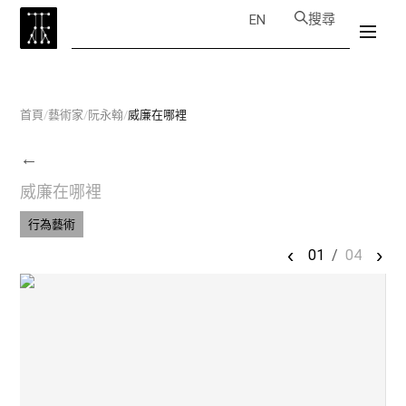
搜尋
EN
首頁
/
藝術家
/
阮永翰
/
威廉在哪裡
←
威廉在哪裡
行為藝術
‹
›
01
/
04