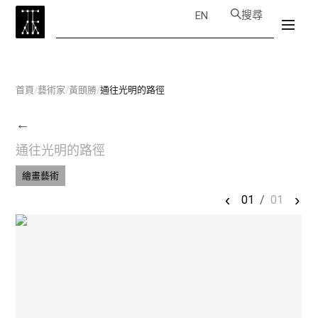
搜尋
EN
首頁
/
藝術家
/
黃頤勝
/
通往光明的路徑
←
通往光明的路徑
繪畫藝術
‹
›
01
/
01