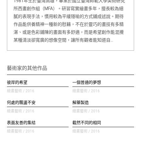
1981年生於臺灣高雄，畢業於國立臺灣師範大學美術研究
所西畫創作組（MFA）。研習寫實繪畫多年，擅長較為細
膩的表現手法，慣用較為平緩隱喻的方式鋪成述說。期待
作品能供養精神一種新的慰藉，不在於靈巧的畫技有多精
湛、或是色彩鋪陳的畫面有多舒適，而是希望創作能混攪
某種清淡卻寬廣的想像空間，讓所有觀者能知道自…
藝術家的其他作品
彼岸的希望
一個普通的夢想
繪畫藝術 / 2016
繪畫藝術 / 2016
何處的飄盪不安
解藥製造
繪畫藝術 / 2016
繪畫藝術 / 2016
表面友善的集結
截然不同的相同
繪畫藝術 / 2016
繪畫藝術 / 2016