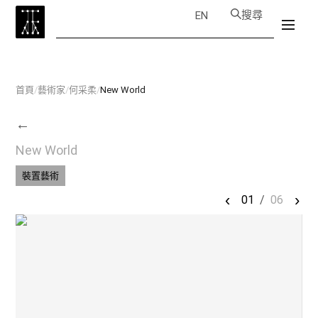
搜尋
EN
首頁
/
藝術家
/
何采柔
/
New World
←
New World
裝置藝術
‹
›
01
/
06