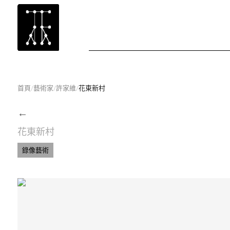
首頁
/
藝術家
/
許家維
/
花東新村
←
花東新村
錄像藝術