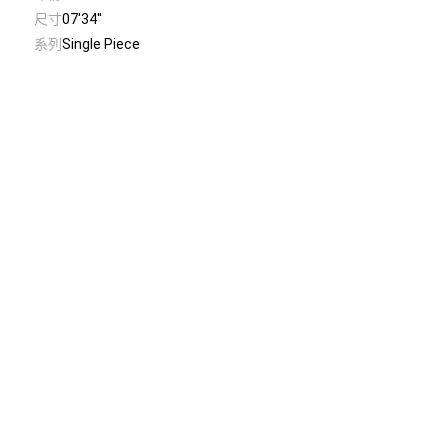
尺寸
07'34''
系列
Single Piece
© Taiwan Contemporary Art Archive
2026
.