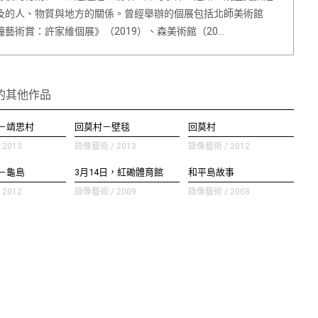
及的人、物質與地方的關係。曾經舉辦的個展包括北師美術館
鐘藝術賞：許家維個展》（2019）、森美術館（20…
的其他作品
－靖思村
回莫村－壁毯
回莫村
2013
錄像藝術 / 2013
錄像藝術 / 2012
－龜島
3月14日，紅磡體育館
和平島故事
2012
錄像藝術 / 2009
錄像藝術 / 2008