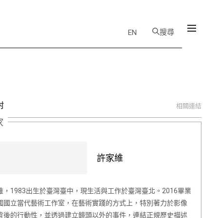
搜尋
EN
村
相關連結
家
許家維
維，1983出生於臺灣臺中，現生活與工作於臺灣臺北。2016畢業
國國立當代藝術工作室，在藝術實踐的方式上，特別著力於影像
背後的行動性，並透過建立鏡頭以外的事件，連結正規歷史描述