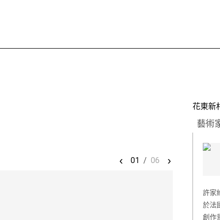
花東新
藝術
‹
›
01
/
06
許家
於法
創作