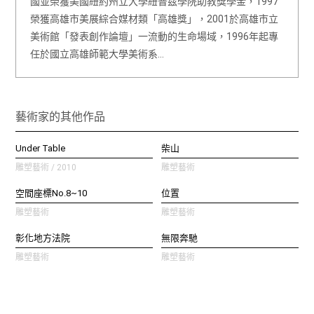
國並榮獲美國紐約州立大學紐普茲學院助教獎學金，1997
榮獲高雄市美展綜合媒材類「高雄獎」，2001於高雄市立
美術館「發表創作論壇」一流動的生命場域，1996年起專
任於國立高雄師範大學美術系…
藝術家的其他作品
Under Table
柴山
雕塑藝術 / 2010
雕塑藝術
空間座標No.8~10
位置
雕塑藝術
雕塑藝術
彰化地方法院
無限奔馳
雕塑藝術
雕塑藝術