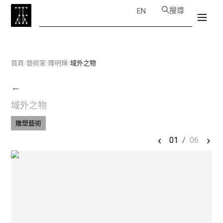
搜尋
EN
首頁
/
藝術家
/
陳明輝
/
域外之物
←
域外之物
雕塑藝術
‹
›
01
/
06