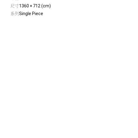
尺寸
1360 × 712 (cm)
系列
Single Piece
© Taiwan Contemporary Art Archive
2026
.