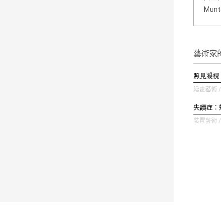
Mun
藝術家
照見凝視
繪畫藝術 / 
失讀症：
裝置藝術 / 