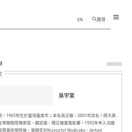
搜尋
EN
辭
相關連結
家
吳宇棠
棠，1965年生於臺灣臺南市；本名吳正雄，2001年改名。師大美
在學期間受陳景容、賴武雄、簡正雄畫風影響。1992年考入法國
等美術學院後，曾親炙於Krzysztof Wodiczko、Antoni