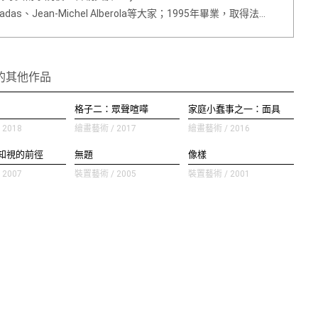
tadas、Jean-Michel Alberola等大家；1995年畢業，取得法…
的其他作品
格子二：眾聲喧嘩
家庭小蠢事之一：面具
2018
繪畫藝術 / 2017
繪畫藝術 / 2016
知視的前徑
無題
像樣
2007
裝置藝術 / 2005
裝置藝術 / 2001