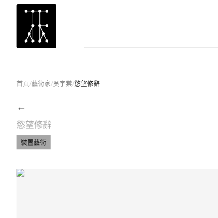
首頁
/
藝術家
/
吳宇棠
/
慾望修辭
←
慾望修辭
裝置藝術