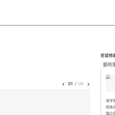
慾望修
藝術
‹
›
01
/
06
吳宇
術系
國立高