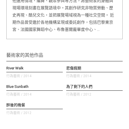
他運用情境、編舞、觀眾參與等方法，將藝術家的身體與
現場環境刻畫在展覽語境中。其創作研究非物質勞動、歷
史再現、酷兒文化，並把展覽場域視為一種社交空間。 近
期作品曾受邀於各地機構呈現或委託創作，包括巴黎東京
宮、法國國家舞蹈中心、布魯塞爾龐畢度中心、…
藝術家的其他作品
River Walk
悲傷假期
行為藝術 / 2014
行為藝術 / 2014
Blue Sunbath
為了剩下的人們
行為藝術 / 2014
行為藝術 / 2012
醉後的晚餐
行為藝術 / 2012