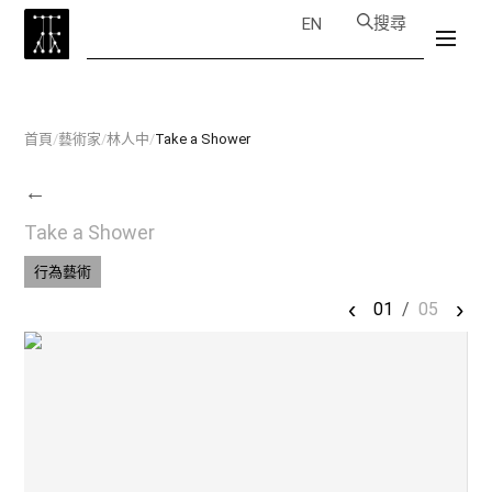
搜尋
EN
首頁
/
藝術家
/
林人中
/
Take a Shower
←
Take a Shower
行為藝術
‹
›
01
/
05