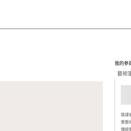
我的參與
藝術
葉謹
覺藝
傳統