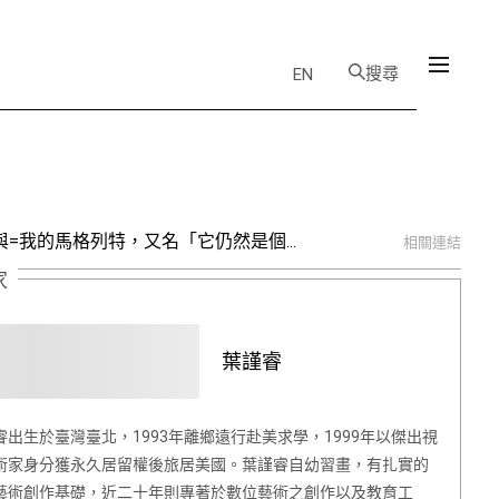
搜尋
EN
=我的馬格列特，又名「它仍然是個...
相關連結
家
葉謹睿
睿出生於臺灣臺北，1993年離鄉遠行赴美求學，1999年以傑出視
術家身分獲永久居留權後旅居美國。葉謹睿自幼習畫，有扎實的
藝術創作基礎，近二十年則專著於數位藝術之創作以及教育工