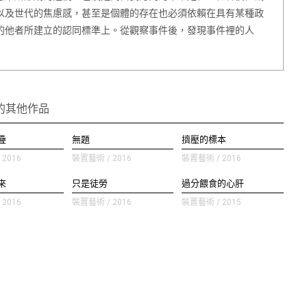
以及世代的焦慮感，甚至是個體的存在也必須依賴在具有某種政
的他者所建立的認同標準上。從觀察事件後，發現事件裡的人
的其他作品
疊
無題
擠壓的標本
2016
裝置藝術 / 2016
裝置藝術 / 2016
來
只是徒勞
過分餵食的心肝
2016
裝置藝術 / 2016
裝置藝術 / 2015