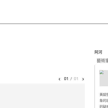
阿河
藝術
‹
›
01
/
01
黃韶
象的
的疑