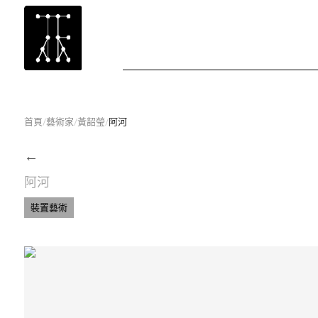
首頁
/
藝術家
/
黃韶瑩
/
阿河
←
阿河
裝置藝術