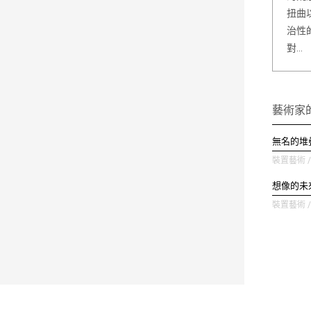
扭曲
治性
對…
藝術家
無名的堆
裝置藝術 / 
想像的未
裝置藝術 / 