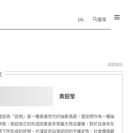
搜尋
EN
相關連結
家
黃韶瑩
瑩認為「迷惘」是一種普遍世代的抽象情感。當迷惘作為一種抽
狀態，她認為它的形成因素是非常龐大而且複雜，對於自身存在
惑下所形成的迷惘，也漫延到自我認同的不確定性、社會價值觀