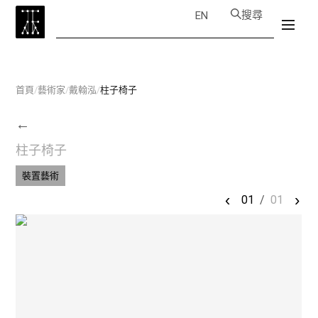
搜尋
EN
首頁
/
藝術家
/
戴翰泓
/
柱子椅子
←
柱子椅子
裝置藝術
‹
›
01
/
01