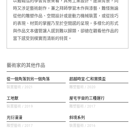
以戴翰泓的學習背景來看，具有工業設計、建築背景，同
時又涉足藝術創作，兼之拜師學習木作與漆藝，難怪無論
從他的雕塑作品、空間設計或是動力機械裝置，或從技巧
的表現、材質的掌握乃至於空間感的呈現，多樣化的形式
與作品文本儘管讓人感到難以歸類，卻總在觀看他作品的
當下感受到樸實而清新的特質。
藝術家的其他作品
從一個角落到另一個角落
超越時宜-仁和賞獎盃
裝置藝術 / 2021
雕塑藝術 / 2020
工地獸
屋宅宇宙的三種運行
裝置藝術 / 2019
雕塑藝術 / 2017
光衍漫漫
斜境系列
雕塑藝術 / 2017
裝置藝術 / 2016