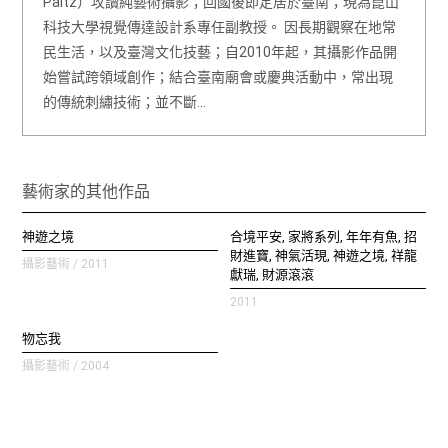
Paltz）攻讀純藝術攝影；回國後即定居於臺南；現為崑山
科技大學視覺傳達設計系專任副教授。 因長期觀察在地常
民生活，以及臺灣文化技藝；自2010年起，其攝影作品開
始嘗試跨領域創作；結合臺南廟會或慶典活動中，常出現
的傳統刺繡技術；並不斷…
藝術家的其他作品
神遊之境
合境平安, 家將系列, 年年有魚, 招
財進寶, 神氣活現, 神遊之境, 祥龍
攝影藝術 / 2011
獻瑞, 財源滾滾
2011
物忘我
攝影藝術 / 2004