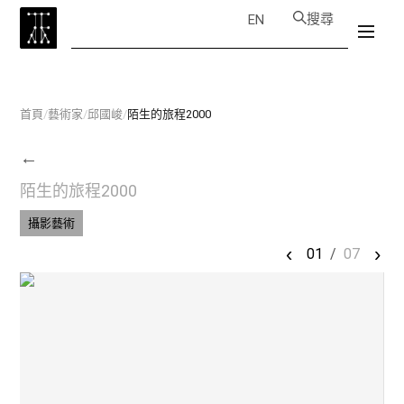
搜尋
EN
首頁
/
藝術家
/
邱國峻
/
陌生的旅程2000
←
陌生的旅程2000
攝影藝術
‹
›
01
/
07