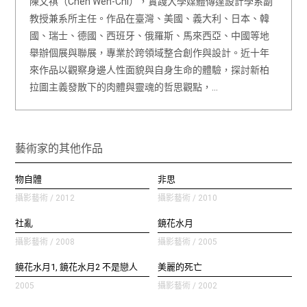
陳文祺（Chen Wen-Chi），實踐大學媒體傳達設計學系副
教授兼系所主任。作品在臺灣、美國、義大利、日本、韓
國、瑞士、德國、西班牙、俄羅斯、馬來西亞、中國等地
舉辦個展與聯展，專業於跨領域整合創作與設計。近十年
來作品以觀察身邊人性面貌與自身生命的體驗，探討新柏
拉圖主義發散下的肉體與靈魂的哲思觀點，…
藝術家的其他作品
物自體
非思
攝影藝術 / 2012
攝影藝術 / 2010
社亂
鏡花水月
攝影藝術 / 2008
攝影藝術 / 2005
鏡花水月1, 鏡花水月2 不是戀人
美麗的死亡
2005
攝影藝術 / 2002