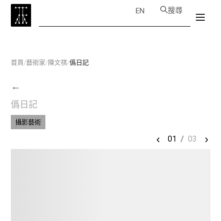
搜尋
EN
首頁
/
藝術家
/
陳文祺
/
僞日記
←
僞日記
攝影藝術
‹
›
01
/
03