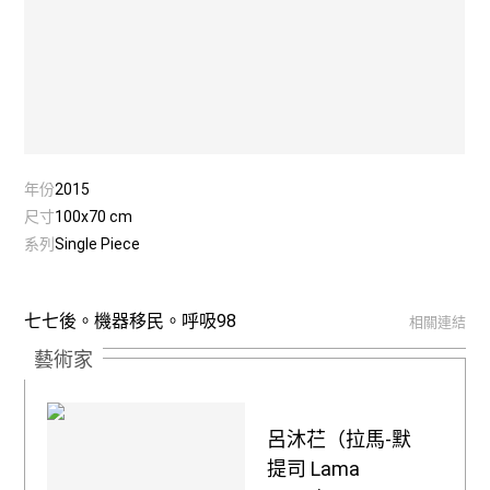
年份
2015
尺寸
100x70 cm
系列
Single Piece
七七後。機器移民。呼吸98
相關連結
藝術家
呂沐芢（拉馬-默
提司 Lama