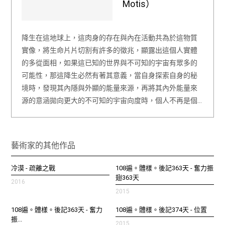
Motis）
降生在這地球上，這肉身的存在與內在活動共為於這物質
實像，將生命片片切割有許多的徵兆，顯露出這個人實體
的多從面相，如果這已知的世界與不可知的宇宙有眾多的
可能性，那這降生必然有著其意義，當自身探索自身的秘
境時，發現其內隱與外顯的能量來源，再將其內外能量來
源的意涵拋向更大的不可知的宇宙向度時，個人不再是個…
藝術家的其他作品
冷漠 - 疏離之戰
108遍。體樣。後記363天 - 奮力振
翅363天
2016
2015
108遍。體樣。後記363天 - 奮力
108遍。體樣。後記374天 - 位置
振...
2015