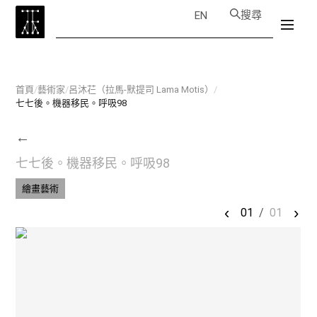
搜尋
EN
首頁
/
藝術家
/
呂沐芢（拉馬-默提司 Lama Motis）
/
七七後。機器移民。呼吸98
←
七七後。機器移民。呼吸98
繪畫藝術
‹
›
01
/
01