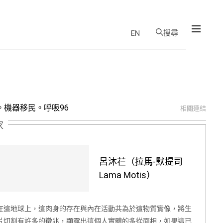
搜尋
EN
。機器移民。呼吸96
相關連結
家
呂沐芢（拉馬-默提司
Lama Motis）
在這地球上，這肉身的存在與內在活動共為於這物質實像，將生
片切割有許多的徵兆，顯露出這個人實體的多從面相，如果這已