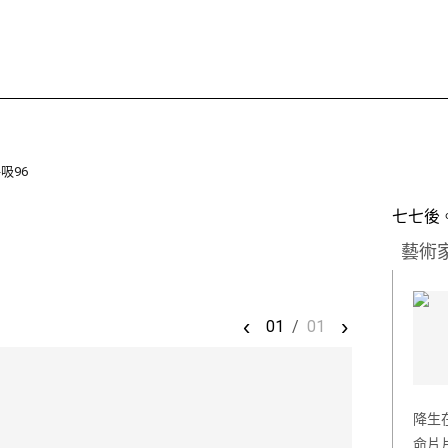
吸96
七七後
藝術
‹
›
01
/
01
降生
命片