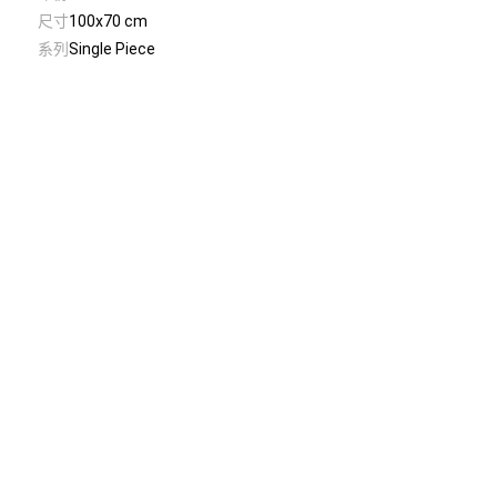
尺寸
100x70 cm
系列
Single Piece
© Taiwan Contemporary Art Archive
2026
.