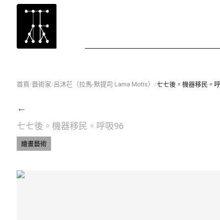
首頁
/
藝術家
/
呂沐芢（拉馬-默提司 Lama Motis）
/
七七後。機器移民。呼
←
七七後。機器移民。呼吸96
繪畫藝術