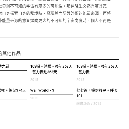
世界與不可知的宇宙有眾多的可能性，那這降生必然有著其意
當自身探索自身的秘境時，發現其內隱與外顯的能量來源，再將
外能量來源的意涵拋向更大的不可知的宇宙向度時，個人不再是
的其他作品
疏離之戰
108遍。體樣。後記363天
108遍。體樣。後記363天
- 奮力振翅363天
- 奮力振...
2015
2015
體樣。後記374天
Wall Worldl - 3
七七後。機器移民。呼吸
101
2015
繪畫藝術 / 2015