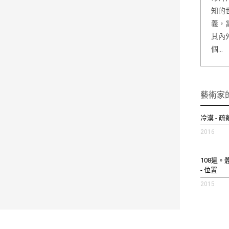
知的
義，
其內
個…
藝術家
冷漠 - 
2016
108遍。
- 位置
2015