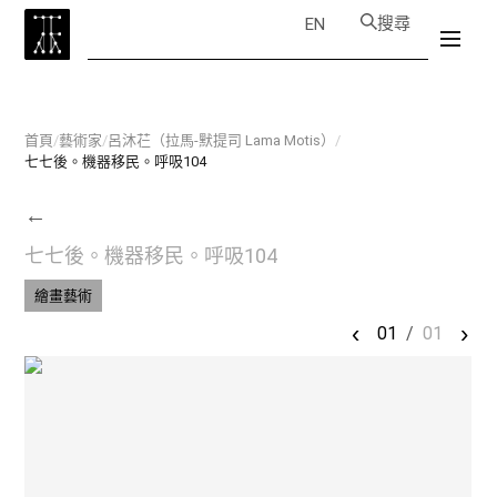
搜尋
EN
首頁
/
藝術家
/
呂沐芢（拉馬-默提司 Lama Motis）
/
七七後。機器移民。呼吸104
←
七七後。機器移民。呼吸104
繪畫藝術
‹
›
01
/
01