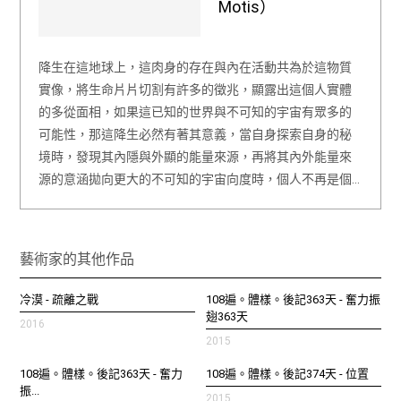
Motis）
降生在這地球上，這肉身的存在與內在活動共為於這物質
實像，將生命片片切割有許多的徵兆，顯露出這個人實體
的多從面相，如果這已知的世界與不可知的宇宙有眾多的
可能性，那這降生必然有著其意義，當自身探索自身的秘
境時，發現其內隱與外顯的能量來源，再將其內外能量來
源的意涵拋向更大的不可知的宇宙向度時，個人不再是個…
藝術家的其他作品
冷漠 - 疏離之戰
108遍。體樣。後記363天 - 奮力振
翅363天
2016
2015
108遍。體樣。後記363天 - 奮力
108遍。體樣。後記374天 - 位置
振...
2015