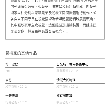
成軍於 2010 年 1 月，豪華朗機工由四位 1980 年左右出生
的藝術家張耿豪、張耿華、陳志建及林昆穎組成。四位藝
術家以往分別以豪華兄弟及朗機工兩個團體進行創作，並
各自以不同專長在視覺藝術及新媒體藝術領域展露頭角。
其中張耿豪華主攻視覺、造型雕塑及機械裝置，而陳志建
影長影像，林昆穎擅長聲音及概念。…
藝術家的其他作品
第一空間
日光域．香港藝術中心
2012
裝置藝術 / 2012
安息
情感大於物理
雕塑藝術 / 2012
雕塑藝術 / 2012
一天表演
擁有者圍牆
行為藝術 / 2012
裝置藝術 / 2012