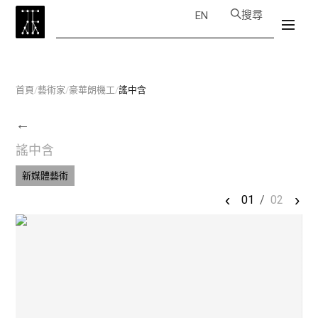
搜尋
EN
首頁
/
藝術家
/
豪華朗機工
/
謠中含
←
謠中含
新媒體藝術
‹
›
01
/
02