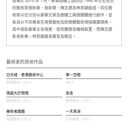
成軍於 2010 年 1 月，豪華朗機工由四位 1980 年左右出生
的藝術家張耿豪、張耿華、陳志建及林昆穎組成。四位藝
術家以往分別以豪華兄弟及朗機工兩個團體進行創作，並
各自以不同專長在視覺藝術及新媒體藝術領域展露頭角。
其中張耿豪華主攻視覺、造型雕塑及機械裝置，而陳志建
影長影像，林昆穎擅長聲音及概念。…
藝術家的其他作品
日光域．香港藝術中心
第一空間
裝置藝術 / 2012
2012
情感大於物理
安息
雕塑藝術 / 2012
雕塑藝術 / 2012
擁有者圍牆
一天表演
裝置藝術 / 2012
行為藝術 / 2012