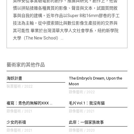
吳梓安從事實驗電影的創作、推廣與研究。創作上，他習
慣以拼貼揉雜各種異質的影像、聲音與文本，試圖質問敘
事與自我的建構。近年作品以Super 8和16mm膠卷的手工
技法為主軸，從中摸索類比與數位影像生產技術的交界與
其可能性 畢業於台灣清華大學人文社會學系，紐約新學院
大學（The New School）…
藝術家的其他作品
海妖計畫
The Embryo's Dream, Upon the
Moon
裝置藝術 / 2022
錄像藝術 / 2022
複寫：青色的無解的XXX ...
毛片Vol.1：我沒有貓
錄像藝術 / 2021
錄像藝術 / 2021
少女的祈禱
此岸：一個家族故事
錄像藝術 / 2021
錄像藝術 / 2020