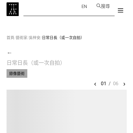
搜尋
EN
首頁
/
藝術家
/
吳梓安
/
日常日長（或一次自拍）
←
日常日長（或一次自拍）
錄像藝術
‹
›
01
/
06