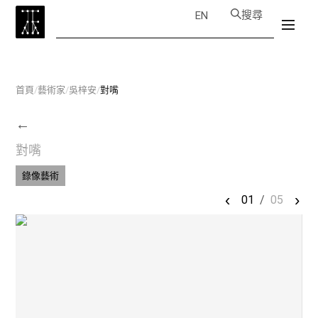
搜尋
EN
首頁
/
藝術家
/
吳梓安
/
對嘴
←
對嘴
錄像藝術
‹
›
01
/
05