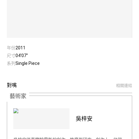
年份
2011
尺寸
04'07''
系列
Single Piece
對嘴
相關連結
藝術家
吳梓安