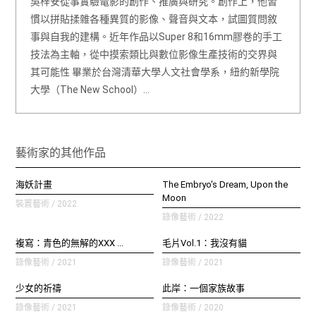
吳梓安從事實驗電影的創作、推廣與研究。創作上，他習
慣以拼貼揉雜各種異質的影像、聲音與文本，試圖質問敘
事與自我的建構。近年作品以Super 8和16mm膠卷的手工
技法為主軸，從中摸索類比與數位影像生產技術的交界與
其可能性 畢業於台灣清華大學人文社會學系，紐約新學院
大學（The New School）…
藝術家的其他作品
海妖計畫
The Embryo's Dream, Upon the
Moon
裝置藝術 / 2022
錄像藝術 / 2022
複寫：青色的無解的XXX ...
毛片Vol.1：我沒有貓
錄像藝術 / 2021
錄像藝術 / 2021
少女的祈禱
此岸：一個家族故事
錄像藝術 / 2021
錄像藝術 / 2020