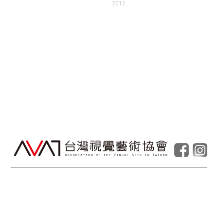
2012
© Taiwan Contemporary Art Archive
2026
.
Powered by
Foolabs