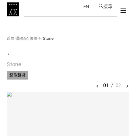
搜尋
EN
首頁
/
藝術家
/
張暉明
/
Stone
←
Stone
錄像藝術
‹
›
01
/
02