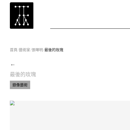
首頁
/
藝術家
/
張暉明
/
最後的玫瑰
←
最後的玫瑰
錄像藝術