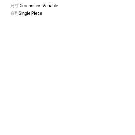
尺寸
Dimensions Variable
系列
Single Piece
© Taiwan Contemporary Art Archive
2026
.