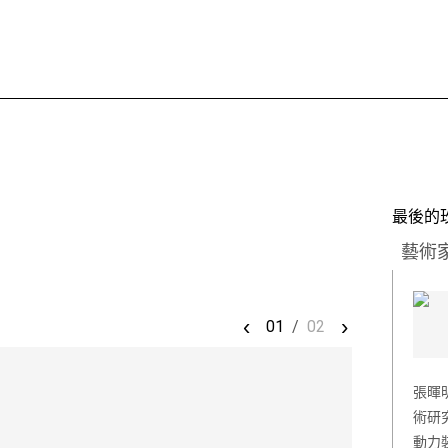
最後的
藝術
‹
›
01
/
02
張暉
術研
動力