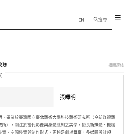
搜尋
EN
玫瑰
相關連結
家
張暉明
明，畢業於臺灣國立臺北藝術大學科技藝術研究所（今新媒體藝
究所），關注於當代影像與身體感知之美學，擅長新媒體、機械
裝置、空間裝置等創作形式，更跨足劇場舞臺、多媒體設計領