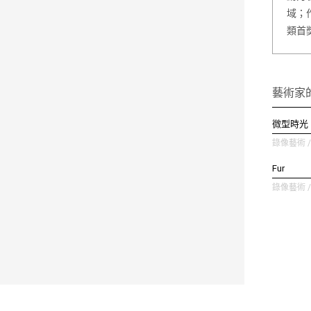
域；
類首
藝術家
微型時光
錄像藝術 / 
Fur
錄像藝術 / 